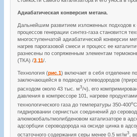
стойкости самого катализатора и его уноса в пр
Адиабатическая конверсия метана.
Дальнейшим развитием изложенных подходов к
процессов генерации синтез-газа становится те
многоступенчатой адиабатической конверсии мет
нагрев парогазовой смеси и процесс ее каталит
разнесены по сопряженным элементам термоконв
(ТКА) /
3
,
11
/.
Технология (
рис.1
) включает в себя отделение по
заключающейся в подводе углеводородов (природ
3
расходом около 43 тыс. м
/ч), его компримирова
давления в компрессоре 101, нагреве продуктами
o
технологического газа до температуры 350-400
С
гидрировании сернистых соединений до серовод
алюмокобальтмолибденовом катализаторе в адс
адсорбции сероводорода на оксиде цинка в адсо
3
остаточного содержания серы менее 0.5 мг/м
, в