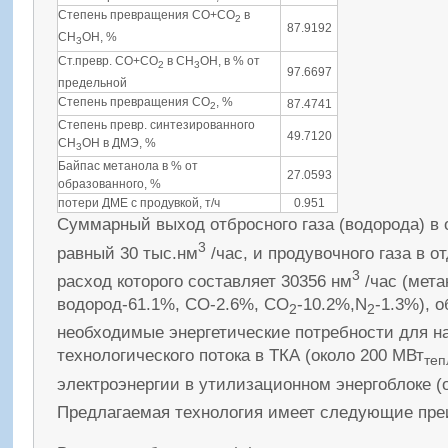
Степень превращения CO+CO
в
2
87.9192
CH
OH, %
3
Ст.превр. CO+CO
в CH
OH, в % от
2
3
97.6697
предельной
Степень превращения CO
, %
87.4741
2
Степень превр. синтезированного
49.7120
CH
OH в ДМЭ, %
3
Байпас метанола в % от
27.0593
обpазованного, %
потери ДМЕ с продувкой, т/ч
0.951
Суммарный выход отбросного газа (водорода) в 
3
равный 30 тыс.нм
/час, и продувочного газа в о
3
расход которого составляет 30356 нм
/час (мета
водород-61.1%, СО-2.6%, СО
-10.2%,N
-1.3%), 
2
2
необходимые энергетические потребности для н
технологического потока в ТКА (около 200 МВт
теп
электроэнергии в утилизационном энергоблоке (
Предлагаемая технология имеет следующие пр