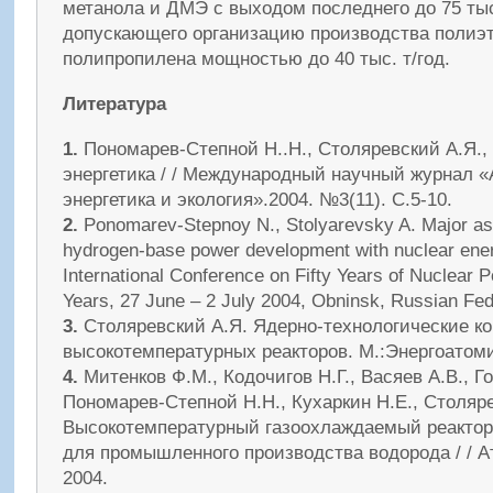
метанола и ДМЭ с выходом последнего до 75 тыс.
допускающего организацию производства полиэ
полипропилена мощностью до 40 тыс. т/год.
Литература
1.
Пономарев-Степной Н..Н., Столяревский А.Я.,
энергетика / / Международный научный журнал 
энергетика и экология».2004. №3(11). С.5-10.
2.
Ponomarev-Stepnoy N., Stolyarevsky A. Major asp
hydrogen-base power development with nuclear energ
International Conference on Fifty Years of Nuclear P
Years, 27 June – 2 July 2004, Obninsk, Russian Fed
3.
Столяревский А.Я. Ядерно-технологические ко
высокотемпературных реакторов. М.:Энергоатоми
4.
Митенков Ф.М., Кодочигов Н.Г., Васяев А.В., Го
Пономарев-Степной Н.Н., Кухаркин Н.Е., Столяр
Высокотемпературный газоохлаждаемый реактор 
для промышленного производства водорода / / А
2004.