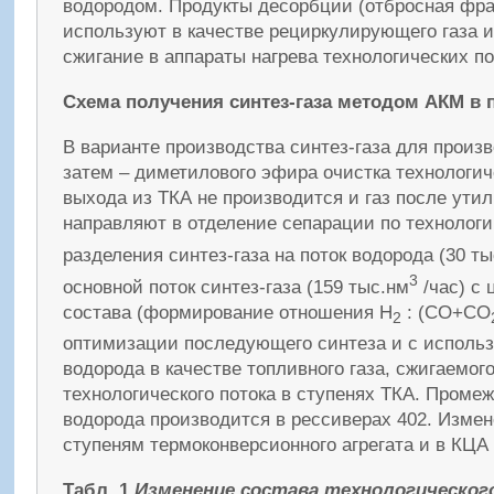
водородом. Продукты десорбции (отбросная фра
используют в качестве рециркулирующего газа 
сжигание в аппараты нагрева технологических по
Схема получения синтез-газа методом АКМ в 
В варианте производства синтез-газа для произв
затем – диметилового эфира очистка технологиче
выхода из ТКА не производится и газ после ути
направляют в отделение сепарации по технолог
разделения синтез-газа на поток водорода (30 т
3
основной поток синтез-газа (159 тыс.нм
/час) с 
состава (формирование отношения Н
: (СО+СО
2
оптимизации последующего синтеза и с исполь
водорода в качестве топливного газа, сжигаемог
технологического потока в ступенях ТКА. Проме
водорода производится в рессиверах 402. Измен
ступеням термоконверсионного агрегата и в КЦА 
Табл. 1
Изменение состава технологическог