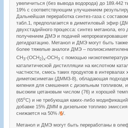
увеличиться (без вывода водорода) до 189.442 
19% с соответствующим улучшением результир
Дальнейшая переработка синтез-газа с составо
табл.1, предполагается в диметиловый эфир (Д
двухстадийного процесса: синтез метанола, его 
получением ДМЭ и подачей непрореагировавшег
дегидратацию. Метанол и ДМЭ могут быть также
более тяжелые аналоги ДМЭ – полиоксиметиле
СН
-(ОСН
)
-ОСН
с помощью низкотемпературн
3
2
х
3
каталитической дистилляции на кислотном катал
частности, смесь таких продуктов в интервалах 
диметоксиметан (ДММ3-8), обладающая подход
кипения для смешения с дизельным топливом, 
высоким цетановым числом (76) и хорошей тем
o
(65
С) и не требующая каких-либо модификаций 
добавке 15% ДММ в дизельное топливо эмиссия
снижается на 50% /
6
/.
Метанол и ДМЭ могут быть переработаны в оле