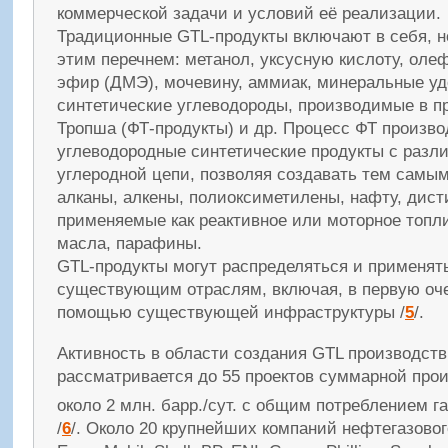
коммерческой задачи и условий её реализации.
Традиционные GTL-продукты включают в себя, н
этим перечнем: метанол, уксусную кислоту, ол
эфир (ДМЭ), мочевину, аммиак, минеральные уд
синтетические углеводороды, производимые в п
Тропша (ФТ-продукты) и др. Процесс ФТ произв
углеводородные синтетические продукты с разл
углеродной цепи, позволяя создавать тем самы
алканы, алкены, полиоксиметилены, нафту, дист
применяемые как реактивное или моторное топл
масла, парафины.
GTL-продукты могут распределяться и применят
существующим отраслям, включая, в первую очер
помощью существующей инфраструктуры /
5
/.
Активность в области создания GTL производств
рассматривается до 55 проектов суммарной про
около 2 млн. барр./сут. с общим потреблением г
/
6
/. Около 20 крупнейших компаний нефтегазового