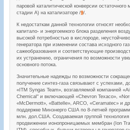
паровой каталитической конверсии остаточного 
стадии А) на катализаторе /
9
/.
К недостаткам данной технологии относят необ
капитало- и энергоемкого блока разделения возду
высокой потребностью в кислороде, неустойчиво
генератора при изменении состава исходного га
сажеобразования и соответствующие производст
их устранению, ограничения по возможности ув
основного потока.
Значительные надежды по возможности сокращен
получение синтез-газа связывают с успехами, д
«ITM Syngas Team», возгавляемой компанией «Air
Chemical" и включающей «Chevron Texaco», «Nor
«McDermott», «Battelle», ARCO, «Ceramatec» и д
поддержке Минэнерго США по 8-летней програм
млн. дол.США. Создаваемая группой технология
продвижении ионопроницаемых мембран (Ion Tra
ITM), способных, будучи встроены в генератор си