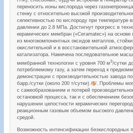
переносить ионы кислорода через газонепрони
стенку с относительно высокой производительно
селективностью по кислороду при температуре 
давлении до 2.8 МПа. Достигнут прогресс в тех
керамических мембран («Ceramatec») на основе
из многокомпонентных оксидов металлов, стойки
окислительной и в восстановительной атмосфере
катализатора. Намечена последовательное мас
3
мембранной технологии с уровня 700 м
/сутки д
потребляемому газу, а затем переход к предком
демонстрации с производительностью завода по
барр./сутки (около 200 т/сутки) /
6
/. Проблемы мог
с сажеобразованием и потерей производительно
остановкой процесса, так и с обеспечением безо
нарушении целостности керамических перегород
реакционным газовым объемом высокого давлен
средой.
Возможность интенсификации безкислородных 