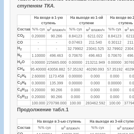
ступеням ТКА.
На входе в 1-ую
На выходе из 1-ой
На входе во 
ступень
ступени
ступень
3
3
3
Состав
%% сух
%% сух
%% сух
м
влажн/ч
м
влажн/ч
м
вл
CO
0.20000
90.266
8.84123
6211.022
8.84123
6211
2
CO
-
-
0.07463
211.540
0.30112
211
Н
-
-
32.79902
23041.525
32.79902
2304
2
N
1.10000
496.463
0.70670
496.463
0.70670
496
2
H
O
0.00000
225665.000
0.00000
213211.949
0.00000
30769
2
CH
95.40000
43056.882
57.35192
40290.093
57.35192
4029
4
C
H
2.60000
1173.458
0.00000
0.000
0.000
0.
2
6
C
H
0.30000
135.399
0.00000
0.000
0.00000
0.
3
8
C
H
0.20000
90.266
0.000
0.000
0.000
0.
4
10
C
H
0.20000
90.266
0.000
0.000
0.000
0.
5
12
100.000
270798.000
100.00
283462.592
100.00
37794
Продолжение табл.1
На входе в 3-ью ступень
На выходе из 3-ей ступе
3
3
Состав
%% сух
%% сух
м
влажн/ч
м
влажн/
CO