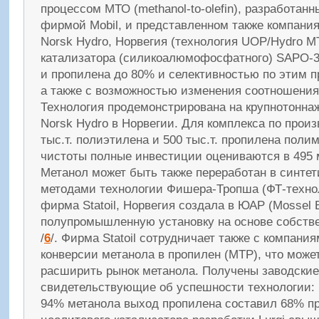
процессом МТО (methanol-to-olefin), разработан
фирмой Mobil, и представленном также компан
Norsk Hydro, Норвегия (технология UOP/Hydro M
катализатора (силикоалюмофосфатного) SAPO-3
и пропилена до 80% и селективностью по этим п
а также с возможностью изменения соотношения
Технология продемонстрирована на крупнотонна
Norsk Hydro в Норвегии. Для комплекса по произ
тыс.т. полиэтилена и 500 тыс.т. пропилена пол
чистоты полные инвестиции оцениваются в 495 
Метанол может быть также переработан в синтет
методами технологии Фишера-Тропша (ФТ-технол
фирма Statoil, Норвегия создала в ЮАР (Mossel B
полупромышленную установку на основе собств
/
6
/. Фирма Statoil сотрудничает также с компаниям
конверсии метанола в пропилен (МТР), что може
расширить рынок метанола. Получены заводские
свидетельствующие об успешности технологии: 
94% метанола выход пропилена составил 68% п