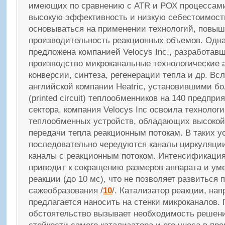
имеющих по сравнению с ATR и РОХ процессам
высокую эффективность и низкую себестоимост
основываться на применении технологий, повы
производительность реакционных объемов. Одна
предложена компанией Velocys Inc., разработав
производство микроканальные технологические 
конверсии, синтеза, регенерации тепла и др. Вс
английской компании Heatric, установившими бо
(printed circuit) теплообменников на 140 предпр
сектора, компания Velocys Inc освоила техноло
теплообменных устройств, обладающих высоко
передачи тепла реакционным потокам. В таких у
последовательно чередуются каналы циркуляции
каналы с реакционным потоком. Интенсификаци
приводит к сокращению размеров аппарата и у
реакции (до 10 мс), что не позволяет развиться
сажеобразования /
10
/. Катализатор реакции, на
предлагается наносить на стенки микроканалов.
обстоятельство вызывает необходимость решен