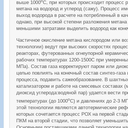
o
выше 1000
С, при которых происходит процесс
метана на водород и углерод (сажу). Процесс им
выход водорода в расчете на потребленный в ка
однако, при высокой степени разложения метана
меньшими затратами выделить водород как коне
Частичное окисление метана кислородом или в
технологии) ведут при высоких скоростях процес
реакторах, футерованных огнеупорной керамичес
рабочих температурах 1200-1500С при умеренных
МПа). Состав газа корректируют паром или диок
целью повлиять на конечный состав синтез-газа
процесса, подавить сажеобразование. В шахтных
катализатором и работе на смесевых составах (м
диоксид углерода:водяной пар) удается вести п
o
температурах (до 1000
С) и давлениях до 2-3 М
этой технологии являются автотермические реф
которых сочетается процесс РОХ на первой стад
ПКМ на второй стадии, что позволяет уменьшить
Основными поставщиками данной технологии на