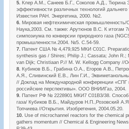
5.
Клер А.М., Санеев Б.Г., Соколов А.Д., Тюрина 
эффективности различных технологий дальнего т
Известия РАН. Энергетика, 2000. №2.
6.
Мировая нефтехимическая промышленность/О.Б
Наука,2003. См. также: Арутюнов В.С. К итогам 
симпозиума по конверсии природного газа (NGCS7
промышленности.2004. №5. С.54-59.
7.
Патент США № 4,479,925 МКИ C01C. Preparatio
synthesis gas / Shires; Philip J.; Cassata; John R.;
van Dijk; Christiaan P.// M. W. Kellogg Company //O
8.
Кубиков В.Б., Грабина О.А., Егоров А.В., Петро
А.Я., Сливинский Е.В., Лин Г.И., Эквиметаноль
// Доклад на Международной конференции «СПГ
российские перспективы». ООО ВНИИГаз, 2004.
9.
Патент РФ № 2228901 МКИ7 C01B3/38. Способ 
газа/ Кубиков В.Б., Майдуров Н.П.,Розовский А.Я
Топчиева //Открытия. Изобретения, 2004.05.20.
10.
Use of microchannel reactors for the chemical p
gathers momentum // Chemical & Engineering News. 
Р.39-43.