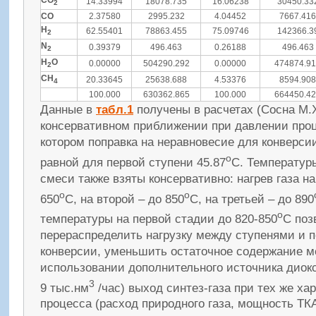
14.33994
18078.735
16.06238
30450.33
2
CO
2.37580
2995.232
4.04452
7667.416
Н
62.55401
78863.455
75.09746
142366.3
2
N
0.39379
496.463
0.26188
496.463
2
H
O
0.00000
504290.292
0.00000
474874.9
2
CH
20.33645
25638.688
4.53376
8594.908
4
100.000
630362.865
100.000
664450.4
Данные в
табл.1
получены в расчетах (Сосна М.Х
консервативном приближении при давлении проц
котором поправка на неравновесие для конверси
o
равной для первой ступени 45.87
С. Температур
смеси также взяты консервативно: нагрев газа н
o
o
650
С, на второй – до 850
С, на третьей – до 890
o
температуры на первой стадии до 820-850
С поз
перераспределить нагрузку между ступенями и 
конверсии, уменьшить остаточное содержание м
использовании дополнительного источника диокс
3
9 тыс.нм
/час) выход синтез-газа при тех же ха
процесса (расход природного газа, мощность ТК