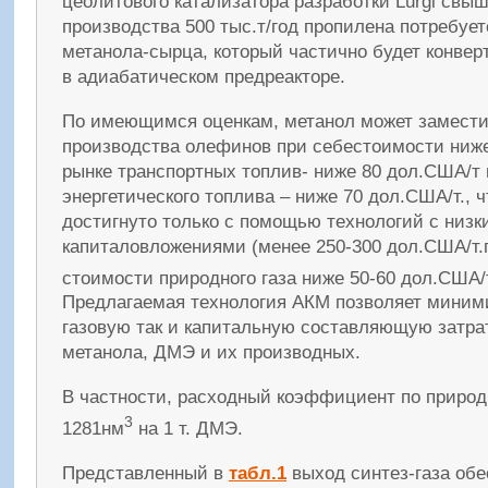
цеолитового катализатора разработки Lurgi свыш
производства 500 тыс.т/год пропилена потребуетс
метанола-сырца, который частично будет конвер
в адиабатическом предреакторе.
По имеющимся оценкам, метанол может замести
производства олефинов при себестоимости ниже
рынке транспортных топлив- ниже 80 дол.США/т 
энергетического топлива – ниже 70 дол.США/т., 
достигнуто только с помощью технологий с низ
капиталовложениями (менее 250-300 дол.США/т.г
стоимости природного газа ниже 50-60 дол.США
Предлагаемая технология АКМ позволяет миними
газовую так и капитальную составляющую затра
метанола, ДМЭ и их производных.
В частности, расходный коэффициент по природ
3
1281нм
на 1 т. ДМЭ.
Представленный в
табл.1
выход синтез-газа обе