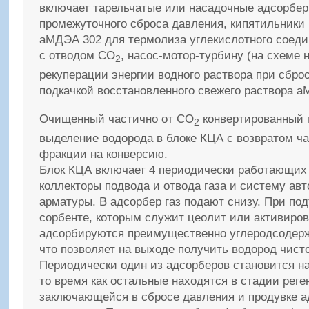
включает тарельчатые или насадочные адсорбер
промежуточного сброса давления, кипятильники 
аМДЭА 302 для термолиза углекислотного соеди
с отводом СО
, насос-мотор-турбину (на схеме н
2
рекуперации энергии водного раствора при сбро
подкачкой восстановленного свежего раствора 
Очищенный частично от СО
конвертированный 
2
выделение водорода в блоке КЦА с возвратом ч
фракции на конверсию.
Блок КЦА включает 4 периодически работающих
коллекторы подвода и отвода газа и систему ав
арматуры. В адсорбер газ подают снизу. При по
сорбенте, которым служит цеолит или активиров
адсорбируются преимущественно углеродсодер
что позволяет на выходе получить водород чист
Периодически один из адсорберов становится н
то время как остальные находятся в стадии реге
заключающейся в сбросе давления и продувке 