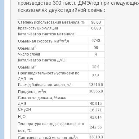
производство 300 тыс.т. ДМЭ/год при следующи
показателях двухстадийной схемы:
Степень использования метанола, %
98.00
Кратность циркуляции
6.000
Катализатор синтеза метанола:
3
3
9743
Обьемная скорость, нм
/м
.ч
3
98
Обьем, м
Число слоев
4
Катализатор синтеза ДМЭ:
3
19.6
Обьем, м
Производительность установки по
33.6
ДМЭ, т/ч
Расход байпаса метанола, кг/ч
13216.6
3
30355.8
Продувка, нм
/ч
Состав конденсата, %масс
ДМЭ
40.915
CH
OH
16.271
3
H
O
42.814
2
Температура на входе в реактор синт.
242.56
о
мет.,
С
3
33818.3
Синтезированный метанол, нм
/ч