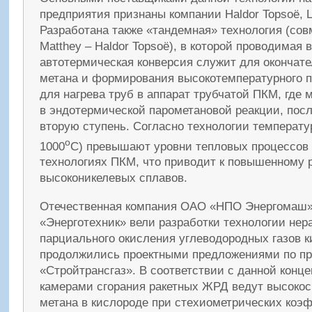
предприятия признаны компании Haldor Topsoё, L
Разработана также «тандемная» технология (сов
Matthey – Haldor Topsoё), в которой проводимая 
автотермическая конверсия служит для окончат
метана и формирования высокотемпературного п
для нагрева труб в аппарат трубчатой ПКМ, где 
в эндотермической парометановой реакции, посл
вторую ступень. Согласно технологии температ
o
1000
С) превышают уровни тепловых процессов
технологиях ПКМ, что приводит к повышенному 
высоконикелевых сплавов.
Отечественная компания ОАО «НПО Энергомаш»
«Энерготехник» вели разработки технологии нер
парциального окисления углеводородных газов к
продолжились проектными предложениями по п
«Стройтрансгаз». В соответствии с данной конце
камерами сгорания ракетных ЖРД ведут высокос
метана в кислороде при стехиометрических коэ