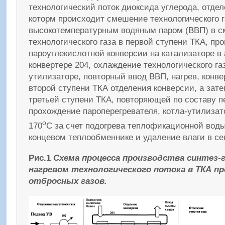
технологический поток диоксида углерода, отдел
которм происходит смешение технологического г
высокотемпературным водяным паром (ВВП) в см
технологического газа в первой ступени ТКА, пр
пароуглекислотной конверсии на катализаторе в
конвертере 204, охлаждение технологического га
утилизаторе, повторный ввод ВВП, нагрев, конв
второй ступени ТКА отделения конверсии, а зат
третьей ступени ТКА, повторяющей по составу п
прохождение пароперегревателя, котла-утилизат
o
170
С за счет подогрева теплофикационной вод
концевом теплообменнике и удаление влаги в се
Рис.1
Схема процесса производства синтез-
нагревом технологического потока в ТКА п
отбросных газов.