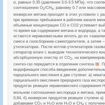
α, равных 0.35 (давление 3.0-3.5 МПа), что соот
соотношению О
/СН
, равному 0.7 или массовом
2
4
конверсии метана проходят в этих условиях с р
при временах пребывания в рабочем канале мене
объемные концентрации СО и СО2 успевают выйт
то время как содержание метана и водорода, а т
остаются неравновесными вплоть до их «закалк
смеси в газосборнике-сажеотделителе, а затем –
утилизаторах. После котлов-утилизаторов газова
сепаратор влаги с выводом технологического кон
абсорбционную очистку от СО
, на компремиров
2
синтез-газ передается в отделение синтеза /
8
/. 
модификация способа введением дополнительны
парциального окисления в две ступени: а) некат
парциального окисления природного газа кислор
продуктах реакции неравновесного содержания 
мольном соотношении кислорода и метана, прим
0,84, б) конверсии продуктов реакции ступени а
добавками СО
и Н
О или Н
О и СН
с получени
2
2
2
4