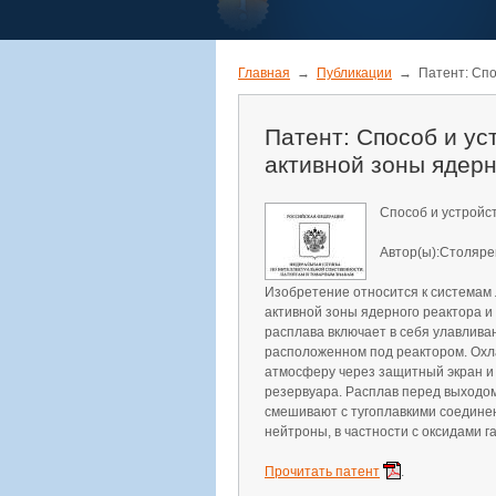
Главная
→
Публикации
→
Патент: Спо
Патент: Способ и ус
активной зоны ядерн
Способ и устройс
Автор(ы):Столяре
Изобретение относится к системам
активной зоны ядерного реактора и
расплава включает в себя улавлива
расположенном под реактором. Охл
атмосферу через защитный экран и
резервуара. Расплав перед выходом
смешивают с тугоплавкими соедин
нейтроны, в частности с оксидами г
Прочитать патент
.