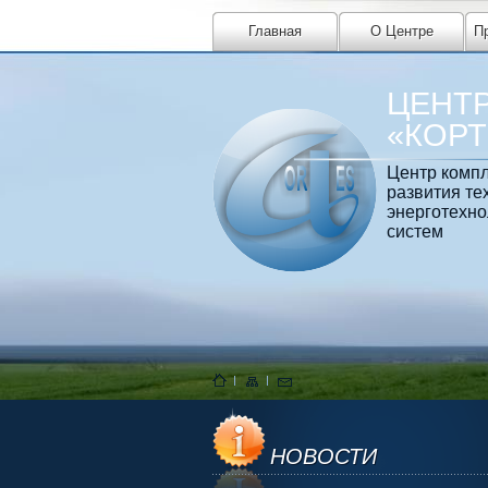
Главная
О Центре
П
ЦЕНТ
«КОР
Центр компл
развития те
энерготехно
систем
НОВОСТИ