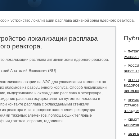
соб и устройство локализации расплава активной зоны ядерного реактора.
Публ
тройство локализации расплава
ого реактора.
>
ПАТЕН
РАСПЛАВ
тво локализации расплава активной зоны ядерного реактора.
>
РОССИ
вский Анатолий Яковлевич (RU)
ВНЕСЕН В
>
ПЕРСП
 локализации аварии на АЭС для улавливания компонентов
ВОДОРОД
 их обломков из разрушенного корпуса. Способ локализации
ПРОМЫШ
ние, выдерживание и охлаждение расплава в резервуаре,
аждение расплава осуществляется путем теплосъема в
>
ПРИМЕ
 при контакте расплава с охлаждаемыми стенками
УСТАНОВ
 из реактора или в процессе заполнения резервуара
ГОРОДСК
ениями тяжелых элементов, поглощающих тепловые
>
ХЕМОТ
афния,тантала, европия, гадолиния.
АККУМУЛ
>
ЭФФЕК