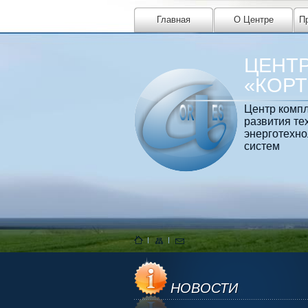
Главная
О Центре
П
ЦЕНТ
«КОР
Центр компл
развития те
энерготехно
систем
НОВОСТИ