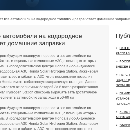
т все автомобили на водородное топливо и разработает домашние заправк
Публ
е автомобили на водородное
ает домашние заправки
>
ПАТЕН
РАСПЛАВ
ором будущем планирует перевести все автомобили на
аботать специальные компактные АЗС, с помощью которых
>
РОССИ
ма. В исследовательском центре Honda в Лос-Анджелесе
ВНЕСЕН В
водородная АЗС Honda Solar Hydrogen Station. Инженерам
>
ПЕРСП
ьшить вес и габариты АЗС, что в перспективе позволит
ВОДОРОД
 Honda иметь собственную заправочную станцию. Данное
ПРОМЫШ
питается от солнечных батарей.За 8 часов разработанная
ar Hydrogen Station способна вырабатывать достаточное
>
ПРИМЕ
обеспечить автомобилю запас хода в 50-60 км
УСТАНОВ
ГОРОДСК
ором будущем планирует перевести все автомобили на
>
ХЕМОТ
аботать специальные компактные АЗС, с помощью которых
АККУМУЛ
ма. В исследовательском центре Honda в Лос-Анджелесе
водородная АЗС Honda Solar Hydrogen Station. Инженерам
>
ЭФФЕК
ьшить вес и габариты АЗС, что в перспективе позволит