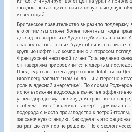
Китае, стимулирует взлет цен на уран и привле
фондов, пытающихся найти новую выгодную обл
инвестиций.
Британское правительство выразило поддержку я
его оптимизм станет более понятным, когда пра
доклад по энергетике будет опубликован в мае. А
опасность того, что их будут обвинять в пиаре э
крупные нефтяные компании с интересом погляды
Французский нефтяной гигант Total недавно заяви
он наверняка присоединится к ядерным исследо
Председатель совета директоров Total Тьери Де
Bloomberg заявил: "Нам было бы интересно игра
роль в ядерной энергетике". По словам Роджерса
использовании водорода в качестве эффективн
углеводородному топливу для транспорта сосре
проблеме типа "скважина–танкер" – другими сло
водорода с места производства к потребителям, 
заправочную станцию. Как сделать это рационал
затрат, до сих пор не решено. "Но с экологическ