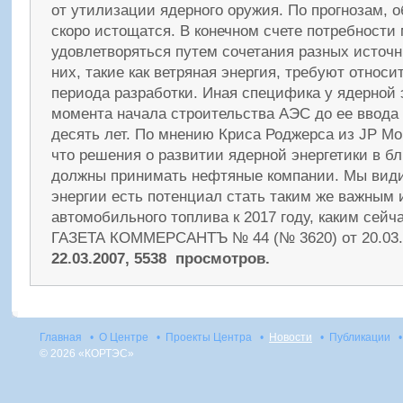
от утилизации ядерного оружия. По прогнозам, о
скоро истощатся. В конечном счете потребности 
удовлетворяться путем сочетания разных источн
них, такие как ветряная энергия, требуют относ
периода разработки. Иная специфика у ядерной э
момента начала строительства АЭС до ее ввода 
десять лет. По мнению Криса Роджерса из JP Mor
что решения о развитии ядерной энергетики в 
должны принимать нефтяные компании. Мы види
энергии есть потенциал стать таким же важным
автомобильного топлива к 2017 году, каким сейча
ГАЗЕТА КОММЕРСАНТЪ
№ 44 (№ 3620) от 20.03.
22.03.2007, 5538 просмотров.
Главная
•
О Центре
•
Проекты Центра
•
Новости
•
Публикации
•
© 2026 «КОРТЭС»