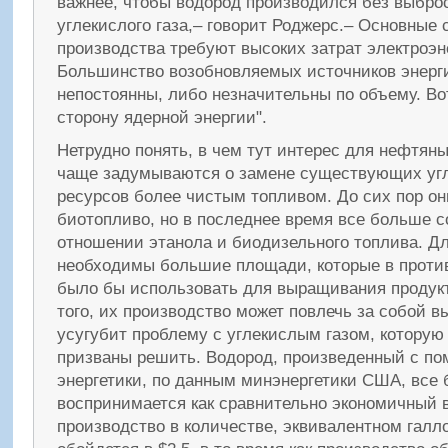
важнее, чтобы водород производился без выбро
углекислого газа,– говорит Роджерс.– Основные
производства требуют высоких затрат электроэн
Большинство возобновляемых источников энерг
непостоянны, либо незначительны по объему. Во
сторону ядерной энергии".
Нетрудно понять, в чем тут интерес для нефтян
чаще задумываются о замене существующих уг
ресурсов более чистым топливом. До сих пор о
биотопливо, но в последнее время все больше с
отношении этанола и биодизельного топлива. Д
необходимы большие площади, которые в проти
было бы использовать для выращивания продукт
того, их производство может повлечь за собой в
усугубит проблему с углекислым газом, которую
призваны решить. Водород, произведенный с п
энергетики, по данным минэнергетики США, все
воспринимается как сравнительно экономичный в
производство в количестве, эквивалентном галл