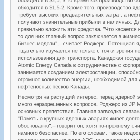
обойдется в $2,5, в то время как производство о
обходится в $1,5-2. Кроме того, производство яд
требует высоких предварительных затрат, а неф
получают значительные прибыли в наличных. Дл
правильно вложить эти средства. "Что касается
то для них главный вопрос заключается в жизне
бизнес-модели",– считает Роджерс. Потенциал я
тщательно изучается не только с точки зрения п
использования для транспорта. Канадская госуд
Atomic Energy Canada в сотрудничестве с корпор
занимается созданием электростанции, способн
огромное количество энергии, необходимой для
нефтеносных песков Канады.
Несмотря на растущий интерес, перед ядерной э
много неразрешенных вопросов. Роджерс из JP M
основных препятствия. Главная загвоздка связан
"Память о крупных ядерных авариях живет долго
обоснованно",– говорит он, хотя по-прежнему сч
намного безопаснее. По его словам, также недо