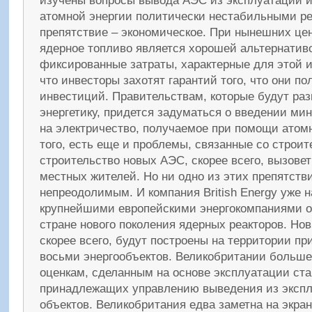
изучены вопросы вывода АЭС из эксплуатации 
атомной энергии политически нестабильными р
препятствие – экономическое. При нынешних це
ядерное топливо является хорошей альтернатив
фиксированные затраты, характерные для этой и
что инвесторы захотят гарантий того, что они по
инвестиций. Правительствам, которые будут ра
энергетику, придется задуматься о введении м
на электричество, получаемое при помощи атом
того, есть еще и проблемы, связанные со строит
строительство новых АЭС, скорее всего, вызовет
местных жителей. Но ни одно из этих препятств
непреодолимым. И компания British Energy уже н
крупнейшими европейскими энергокомпаниями о
стране нового поколения ядерных реакторов. Но
скорее всего, будут построены на территории п
восьми энергообъектов. Великобритании больше 
оценкам, сделанным на основе эксплуатации ста
принадлежащих управлению выведения из эксп
объектов. Великобритания едва заметна на экра